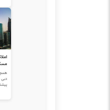
املا
مسک
همچنا
دبی د
پیشتا