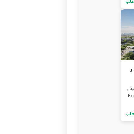
طلب
ر
د و
Expo 
طلب