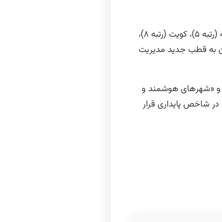
در بین ۲۰ شهر برتر این لیست، ۷ شهر از منطقه GCC قرار دارند، از جمله منامه (رتبه ۴)، دوحه (رتبه ۵)، کویت (رتبه ۸)،
شان می‌دهد منطقه GCC در حال تبدیل شدن به قطب جدید مدیریت
 و «شهرهای هوشمند و
پایدار» نیز حضور دارند. آن‌ها به ترتیب در رتبه‌های ۲۲ و ۲۴ در شاخص حفظ ثروت و ۲۳ و ۲۵ در شاخص پایداری قرار