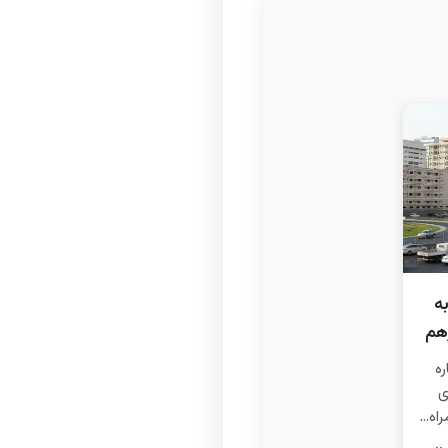
ه
ره
ی
ه...