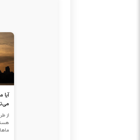
آیا م
می‌تو
از طر
هستید
ماهانه